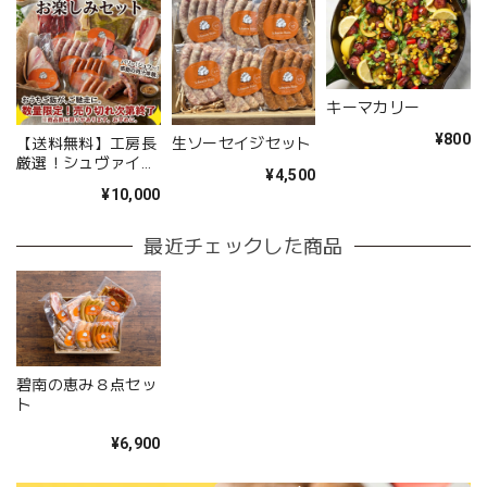
キーマカリー
¥800
【送料無料】工房長
生ソーセイジセット
厳選！シュヴァイン
¥4,500
ハイムお楽しみセッ
¥10,000
ト（約1.2kg〜1.5kg
詰め合わせ）
最近チェックした商品
碧南の恵み８点セッ
ト
¥6,900