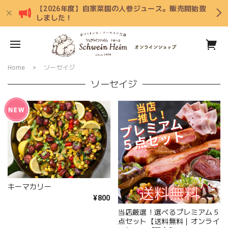
【2026年度】自家菜園の人参ジュース。販売開始致
しました！
Home
ソーセイジ
ソーセイジ
キーマカリー
¥800
当店厳選！選べるプレミアム５
点セット【送料無料｜オンライ