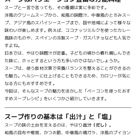
スープと一言で言っても、その種類は実に多彩です。
洋風のクリームスープから、和風の味噌汁、中華風のとろみスー
プ、アジア風のスパイシースープまで、国や地域によって様々な
味わいが楽しめます。例えば、ココナッツミルクを使ったカレー
風味のものや、スペインの冷製スープ・ガスパチョなども人気で
すよね。
日本では、やはり味噌汁が定番。子どもの頃から慣れ親しんでき
た味に、ホッとするという方も多いのではないでしょうか。
スープは、使う食材次第で栄養バランスを整えることができるの
も魅力。ヘルシーに仕上げることもできるため、カロリーが気に
なる方にもおすすめです。
今回は、そんなスープの魅力を活かした「ベーコンを使ったおす
すめスープレシピ」をいくつかご紹介していきます。
スープ作りの基本は「出汁」と「塩」
スープの味の土台を支えるのは、やはり
出汁（だし）
。
和風の昆布や椎茸、かつお節、中華風の鶏ガラ、洋風のブイヨン