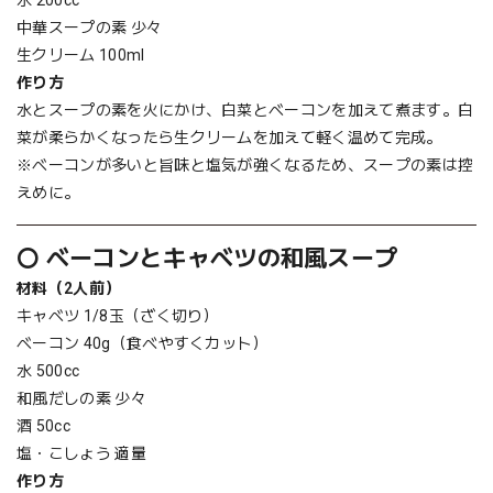
水 200cc
中華スープの素 少々
生クリーム 100ml
作り方
水とスープの素を火にかけ、白菜とベーコンを加えて煮ます。白
菜が柔らかくなったら生クリームを加えて軽く温めて完成。
※ベーコンが多いと旨味と塩気が強くなるため、スープの素は控
えめに。
〇 ベーコンとキャベツの和風スープ
材料（2人前）
キャベツ 1/8玉（ざく切り）
ベーコン 40g（食べやすくカット）
水 500cc
和風だしの素 少々
酒 50cc
塩・こしょう 適量
作り方