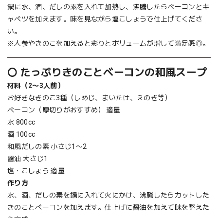
鍋に水、酒、だしの素を入れて加熱し、沸騰したらベーコンとキ
ャベツを加えます。味を見ながら塩こしょうで仕上げてくださ
い。
※人参やきのこを加えると彩りとボリュームが増して満足感◎。
〇 たっぷりきのことベーコンの和風スープ
材料（2〜3人前）
お好きなきのこ3種（しめじ、まいたけ、えのき等）
ベーコン（厚切りがおすすめ） 適量
水 800cc
酒 100cc
和風だしの素 小さじ1〜2
醤油 大さじ1
塩・こしょう 適量
作り方
水、酒、だしの素を鍋に入れて火にかけ、沸騰したらカットした
きのことベーコンを加えます。仕上げに醤油を加えて味を整えた