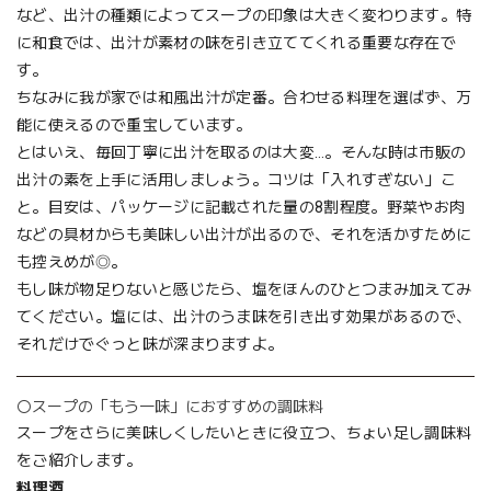
など、出汁の種類によってスープの印象は大きく変わります。特
に和食では、出汁が素材の味を引き立ててくれる重要な存在で
す。
ちなみに我が家では和風出汁が定番。合わせる料理を選ばず、万
能に使えるので重宝しています。
とはいえ、毎回丁寧に出汁を取るのは大変…。そんな時は市販の
出汁の素を上手に活用しましょう。コツは「入れすぎない」こ
と。目安は、パッケージに記載された量の8割程度。野菜やお肉
などの具材からも美味しい出汁が出るので、それを活かすために
も控えめが◎。
もし味が物足りないと感じたら、
塩をほんのひとつまみ
加えてみ
てください。塩には、出汁のうま味を引き出す効果があるので、
それだけでぐっと味が深まりますよ。
〇スープの「もう一味」におすすめの調味料
スープをさらに美味しくしたいときに役立つ、ちょい足し調味料
をご紹介します。
料理酒