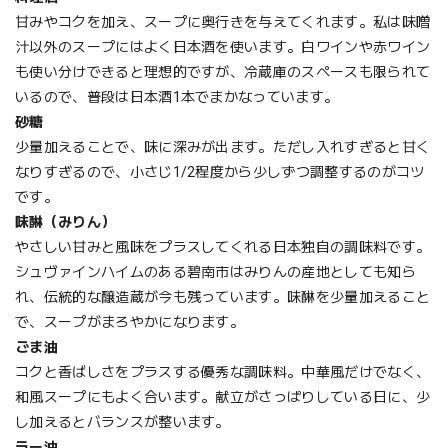
甘みやコクを加え、スープに奥行きを与えてくれます。私は味噌
汁以外のスープにはよく日本酒を使います。白ワインや赤ワイン
も使い分けできると理想的ですが、冷蔵庫のスペースも限られて
いるので、普段は日本酒1本でまかなっています。
砂糖
少量加えることで、味に深みが出ます。ただし入れすぎると甘く
なりすぎるので、小さじ1/2程度から少しずつ調整するのがコツ
です。
味醂（みりん）
やさしい甘みと風味をプラスしてくれる日本独自の調味料です。
シュヴァインハイムのある碧南市はみりんの産地としても知ら
れ、伝統的な醸造蔵が今も残っています。味醂を少量加えること
で、スープがまろやかになります。
ごま油
コクと香ばしさをプラスする優秀な調味料。中華風だけでなく、
和風スープにもよく合います。献立がさっぱりしている日に、少
し加えるとバランスが整います。
ラー油